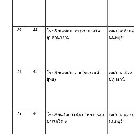
23
44
โรงเรียนเทศบาลปลายบางวัด
เทศบาลตำบลป
อุบลวนาราม
นนทบุรี
24
45
โรงเรียนเทศบาล ๑ (ขจรเนติ
เทศบาลเมืองล
ยุทธ)
ปทุมธานี
25
46
โรงเรียนวัดบ่อ (นันทวิทยา) นคร
เทศบาลนครปา
ปากเกร็ด ๑
นนทบุรี