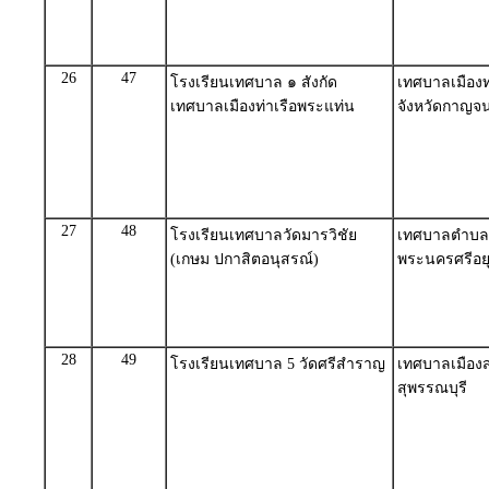
26
47
โรงเรียนเทศบาล ๑ สังกัด
เทศบาลเมืองท
เทศบาลเมืองท่าเรือพระแท่น
จังหวัดกาญจน
27
48
โรงเรียนเทศบาลวัดมารวิชัย
เทศบาลตำบลบ
(เกษม ปกาสิตอนุสรณ์)
พระนครศรีอย
28
49
โรงเรียนเทศบาล 5 วัดศรีสำราญ
เทศบาลเมืองสอ
สุพรรณบุรี