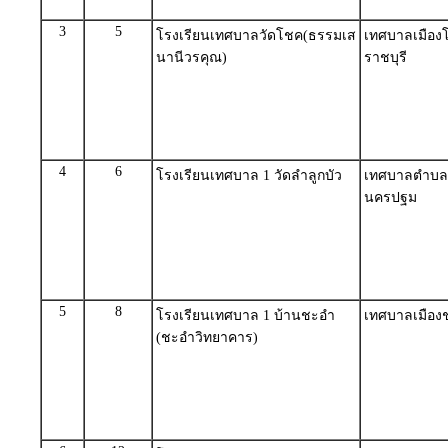
3
5
โรงเรียนเทศบาลวัดโชค(ธรรมเส
เทศบาลเมืองโ
นานีวรคุณ)
ราชบุรี
4
6
โรงเรียนเทศบาล 1 วัดลำลูกบัว
เทศบาลตำบลส
นครปฐม
5
8
โรงเรียนเทศบาล 1 บ้านชะอำ
เทศบาลเมืองช
(ชะอำวิทยาคาร)