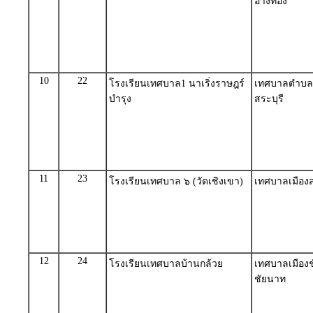
อ่างทอง
10
22
โรงเรียนเทศบาล1 นาเริ่งราษฎร์
เทศบาลตำบลห
บำรุง
สระบุรี
11
23
โรงเรียนเทศบาล ๖ (วัดเชิงเขา)
เทศบาลเมืองสร
12
24
โรงเรียนเทศบาลบ้านกล้วย
เทศบาลเมืองช
ชัยนาท