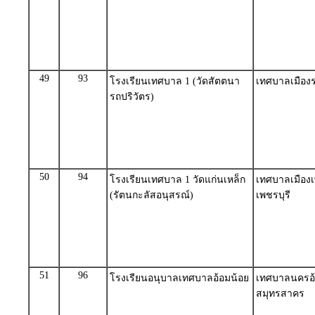
49
93
โรงเรียนเทศบาล 1 (วัดสัตตนา
เทศบาลเมืองรา
รถปริวัตร)
50
94
โรงเรียนเทศบาล 1 วัดแก่นเหล็ก
เทศบาลเมืองเพ
(รัตนกะลัสอนุสรณ์)
เพชรบุรี
51
96
โรงเรียนอนุบาลเทศบาลอ้อมน้อย
เทศบาลนครอ้อ
สมุทรสาคร