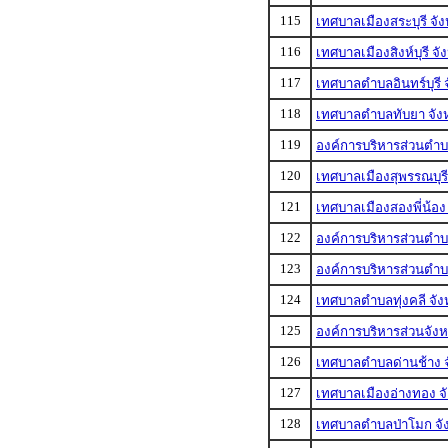
115
เทศบาลเมืองสระบุรี จัง
116
เทศบาลเมืองสิงห์บุรี จังห
117
เทศบาลตำบลอินทร์บุรี จั
118
เทศบาลตำบลทับยา จังหวั
119
องค์การบริหารส่วนตำบลท
120
เทศบาลเมืองสุพรรณบุรี 
121
เทศบาลเมืองสองพี่น้อง 
122
องค์การบริหารส่วนตำบ
123
องค์การบริหารส่วนตำบ
124
เทศบาลตำบลทุ่งคลี จัง
125
องค์การบริหารส่วนจังห
126
เทศบาลตำบลด่านช้าง จั
127
เทศบาลเมืองอ่างทอง จ
128
เทศบาลตำบลป่าโมก จั