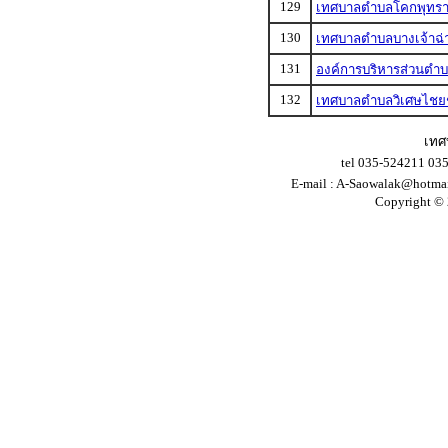
129
เทศบาลตำบลโคกพุทรา 
130
เทศบาลตำบลบางเจ้าฉ่า
131
องค์การบริหารส่วนตำบล
132
เทศบาลตำบลวิเศษไชยช
เทศ
tel 035-524211 03
E-mail :
A-Saowalak@hotma
Copyright © 2