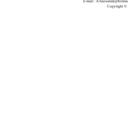
E-mail :
A-Saowalak@hotma
Copyright © 2